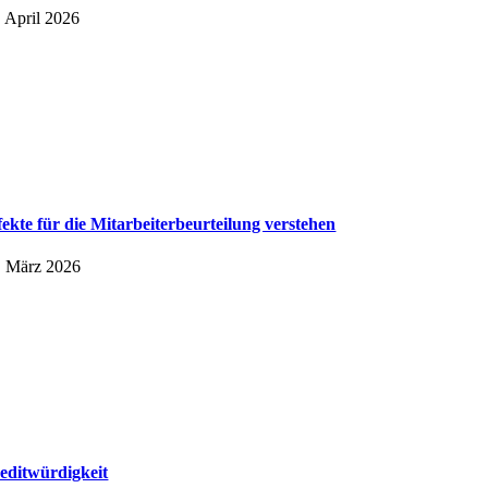
. April 2026
fekte für die Mitarbeiter­beurteilung verstehen
. März 2026
editwürdigkeit