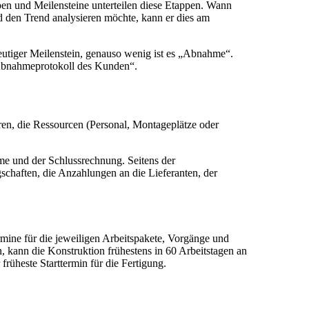
ppen und Meilensteine unterteilen diese Etappen. Wann
nd den Trend analysieren möchte, kann er dies am
ndeutiger Meilenstein, genauso wenig ist es „Abnahme“.
„Abnahmeprotokoll des Kunden“.
hren, die Ressourcen (Personal, Montageplätze oder
me und der Schlussrechnung. Seitens der
chaften, die Anzahlungen an die Lieferanten, der
rmine für die jeweiligen Arbeitspakete, Vorgänge und
kann die Konstruktion frühestens in 60 Arbeitstagen an
rüheste Starttermin für die Fertigung.