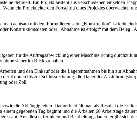
nsteine definiert. Ein Projekt besteht aus verschiedenen einzelnen Eta
n. Wenn ein Projektleiter den Fortschritt eines Projektes überwachen u
ollte man achtsam mit dem Formulieren sein. „Konstruktion“ ist kein ei
g oder Konstruktionsdaten oder „Abnahme ist erfolgt“ mit dem Beleg 
 Aufgaben für die Auftragsabwicklung einer Maschine richtig durchzufü
Abnahme sicher im Blick zu haben.
 Arbeiten und den Einkauf oder die Lagerentnahmen bis hin zur Abnah
n der Kunden bis zur Schlussrechnung, die Dauer der Ausführungsbürgs
ung oder Zoll.
r sowie die Abhängigkeiten. Dadurch erhält man als Resultat die Endte
einem gegebenen Tag beginnt und die Arbeiten 60 Arbeitstage dauern, 
teressant. Aus diesen Terminen und Bearbeitungsdauern ergibt sich der f