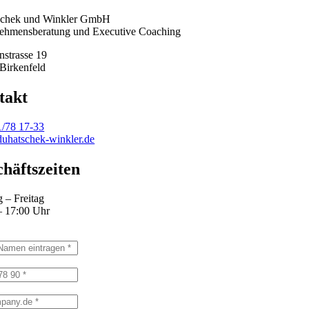
schek und Winkler GmbH
ehmensberatung und Executive Coaching
nstrasse 19
Birkenfeld
takt
1/78 17-33
uhatschek-winkler.de
häftszeiten
 – Freitag
– 17:00 Uhr