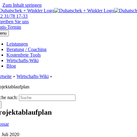
Zum Inhalt springen
72 31/78 17-33
hreiben Sie uns
atis-Termin
enu
Leistungen
Beratung / Coaching
Kostenfreie Tools
Wirtschafts-Wiki
Blog
rtseite
»
Wirtschafts-Wiki
»
ojektablaufplan
che nach:
rojektablaufplan
ossar
. Juli 2020