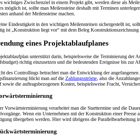
 wichtiges Zwischenziel in einem Projekt gibt, werden diese als Meile
s möglich ist, sollte man Meilensteine deshalb mit Terminen unterlege
hsten anhand der Meilensteine machen.
ine Eindeutigkeit in den wichtigen Meilensteinen sichergestellt ist, s
tig ist „Konstruktion liegt vor“ mit dem Beleg Konstruktionszeichnun
ndung eines Projektablaufplanes
jektablaufplan unterstützt darin, beispielsweise die Terminierung der
sbudget) richtig einzusetzen und die bedeutenden Ereignisse bis zur 
cht des Controllings betrachtet man die Entwicklung der angefangenen
sfinanzierung blickt man auf die
Zahlungsströme
, also die Anzahlunge
 sowie die auftragsbezogenen Kosten, beispielsweise Fracht, Versicher
orwärtsterminierung
er Vorwärtsterminierung verarbeitet man die Starttermine und die Daue
vorgänge. Wenn ein Unternehmen mit der Konstruktion einer Presse an 
tigung übergeben werden. Hier wird übrigens die Parallelbearbeitung in
ückwärts­terminierung