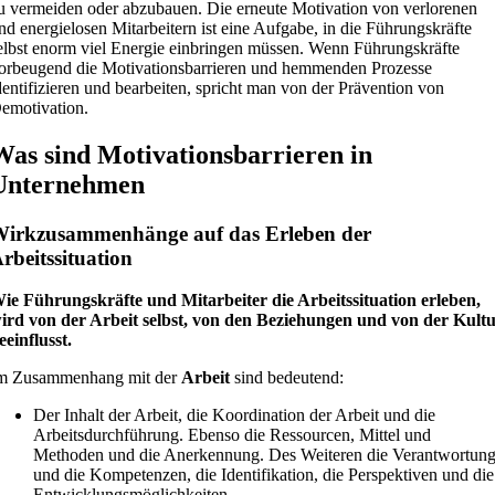
u vermeiden oder abzubauen. Die erneute Motivation von verlorenen
nd energielosen Mitarbeitern ist eine Aufgabe, in die Führungskräfte
elbst enorm viel Energie einbringen müssen. Wenn Führungskräfte
orbeugend die Motivationsbarrieren und hemmenden Prozesse
dentifizieren und bearbeiten, spricht man von der Prävention von
emotivation.
Was sind Motivations­barrieren in
Unternehmen
irkzusammen­hänge auf das Erleben der
rbeitssituation
ie Führungskräfte und Mitarbeiter die Arbeitssituation erleben,
ird von der Arbeit selbst, von den Beziehungen und von der Kult
eeinflusst.
m Zusammenhang mit der
Arbeit
sind bedeutend:
Der Inhalt der Arbeit, die Koordination der Arbeit und die
Arbeitsdurchführung. Ebenso die Ressourcen, Mittel und
Methoden und die Anerkennung. Des Weiteren die Verantwortun
und die Kompetenzen, die Identifikation, die Perspektiven und die
Entwicklungsmöglichkeiten.