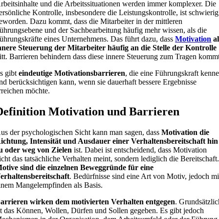
rbeitsinhalte und die Arbeitssituationen werden immer komplexer. Die
ersönliche Kontrolle, insbesondere die Leistungskontrolle, ist schwierig
eworden. Dazu kommt, dass die Mitarbeiter in der mittleren
ührungsebene und der Sachbearbeitung häufig mehr wissen, als die
ührungskräfte eines Unternehmens. Das führt dazu, dass
Motivation
al
nnere Steuerung der Mitarbeiter häufig an die Stelle der Kontrolle
ritt. Barrieren behindern dass diese innere Steuerung zum Tragen kommt
s gibt
eindeutige Motivationsbarrieren
, die eine Führungskraft kenn
nd berücksichtigen kann, wenn sie dauerhaft bessere Ergebnisse
rreichen möchte.
Definition Motivation und Barrieren
us der psychologischen Sicht kann man sagen, dass
Motivation die
ichtung, Intensität und Ausdauer einer Verhaltensbereitschaft hin
u oder weg von Zielen
ist. Dabei ist entscheidend, dass Motivation
icht das tatsächliche Verhalten meint, sondern lediglich die Bereitschaft
otive sind die einzelnen Beweggründe für eine
erhaltensbereitschaft
. Bedürfnisse sind eine Art von Motiv, jedoch mi
inem Mangelempfinden als Basis.
arrieren wirken dem motivierten Verhalten entgegen
. Grundsätzlic
st das Können, Wollen, Dürfen und Sollen gegeben. Es gibt jedoch