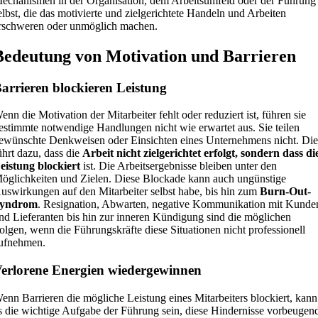
echanismen in der Organisation, dem Arbeitsumfeld oder der Führung
elbst, die das motivierte und zielgerichtete Handeln und Arbeiten
rschweren oder unmöglich machen.
Bedeutung von Motivation und Barrieren
arrieren blockieren Leistung
enn die Motivation der Mitarbeiter fehlt oder reduziert ist, führen sie
estimmte notwendige Handlungen nicht wie erwartet aus. Sie teilen
ewünschte Denkweisen oder Einsichten eines Unternehmens nicht. Die
ührt dazu, dass die
Arbeit nicht zielgerichtet erfolgt, sondern dass di
eistung blockiert
ist. Die Arbeitsergebnisse bleiben unter den
öglichkeiten und Zielen. Diese Blockade kann auch ungünstige
uswirkungen auf den Mitarbeiter selbst habe, bis hin zum
Burn-Out-
yndrom
. Resignation, Abwarten, negative Kommunikation mit Kunde
nd Lieferanten bis hin zur inneren Kündigung sind die möglichen
olgen, wenn die Führungskräfte diese Situationen nicht professionell
ufnehmen.
erlorene Energien wiedergewinnen
enn Barrieren die mögliche Leistung eines Mitarbeiters blockiert, kann
s die wichtige Aufgabe der Führung sein, diese Hindernisse vorbeugen