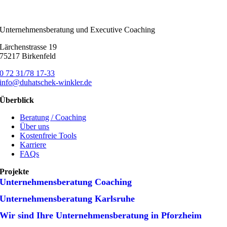
Unternehmensberatung und Executive Coaching
Lärchenstrasse 19
75217 Birkenfeld
0 72 31/78 17-33
info@duhatschek-winkler.de
Überblick
Beratung / Coaching
Über uns
Kostenfreie Tools
Karriere
FAQs
Projekte
Unternehmens­beratung Coaching
Unternehmens­beratung Karlsruhe
Wir sind Ihre Unternehmens­beratung in Pforzheim