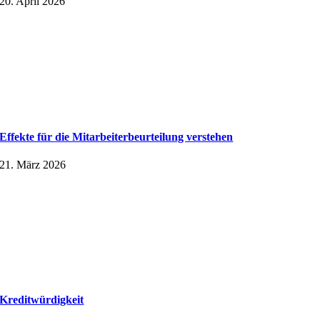
20. April 2026
Effekte für die Mitarbeiter­beurteilung verstehen
21. März 2026
Kreditwürdigkeit