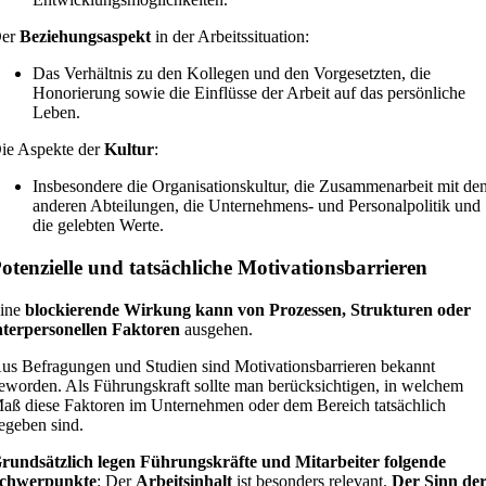
er
Beziehungsaspekt
in der Arbeitssituation:
Das Verhältnis zu den Kollegen und den Vorgesetzten, die
Honorierung sowie die Einflüsse der Arbeit auf das persönliche
Leben.
ie Aspekte der
Kultur
:
Insbesondere die Organisationskultur, die Zusammenarbeit mit de
anderen Abteilungen, die Unternehmens- und Personalpolitik und
die gelebten Werte.
otenzielle und tatsächliche Motivationsbarrieren
ine
blockierende Wirkung kann von Prozessen, Strukturen oder
nterpersonellen Faktoren
ausgehen.
us Befragungen und Studien sind Motivationsbarrieren bekannt
eworden. Als Führungskraft sollte man berücksichtigen, in welchem
aß diese Faktoren im Unternehmen oder dem Bereich tatsächlich
egeben sind.
rundsätzlich
legen Führungskräfte und Mitarbeiter folgende
chwerpunkte
: Der
Arbeitsinhalt
ist besonders relevant.
Der Sinn de