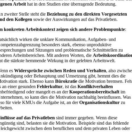
igenen Arbeit
hat in den Studien eine überragende Bedeutung.
n zweiter Stelle steht die
Beziehung zu den direkten Vorgesetzten
nd den Kollegen
sowie der Auswirkungen auf das Privatleben.
m konkreten Arbeitskontext zeigen sich andere Problempunkte
:
atsächlich wirken die unklare Kommunikation, Aufgaben- und
ompetenzabgrenzung besonders stark, ebenso unproduktive
esprechungen und Sitzungen und problematische Schnittstellen zu
nderen Arbeitsbereichen. Mit anderen Worten, die
Arbeitskoordinatio
at die stärkste hemmende Wirkung in der gelebten Arbeitswelt.
enn es
Widersprüche zwischen Reden und Verhalten
, also zwisch
nkündigung oder Behauptung und Umsetzung gibt, hemmt dies die
otivation stark. Ebenso kann
Bürokratie
die Motivation bremsen. Feh
s an einer gesunden
Fehlerkultur
, ist das
Konfliktverhalten
nbefriedigend oder mangelt es an der
Kooperationsbereitschaft
im
nternehmen, so kann dies die Motivation nachhaltig beeinflussen. Was
lso für viele KMUs die Aufgabe ist, an der
Organisationskultur
zu
rbeiten.
inflüsse auf das Privatleben
sind immer gegeben. Wenn diese
ngünstig sind, belasten sie die Motivation. Beispiele sind das fehlende
leichgewicht zwischen dem beruflichen und dem privaten Leben oder