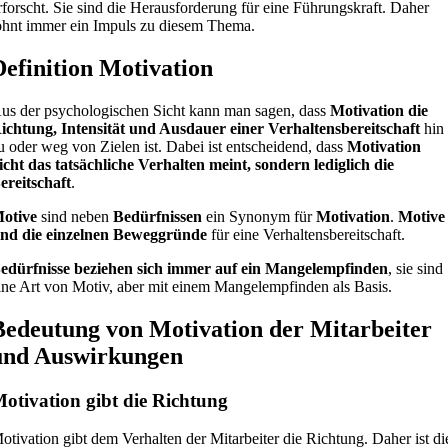
rforscht. Sie sind die Herausforderung für eine Führungskraft. Daher
ohnt immer ein Impuls zu diesem Thema.
Definition Motivation
us der psychologischen Sicht kann man sagen, dass
Motivation die
ichtung, Intensität und Ausdauer einer Verhaltensbereitschaft
hin
u oder weg von Zielen ist. Dabei ist entscheidend, dass
Motivation
icht das tatsächliche Verhalten meint, sondern lediglich die
ereitschaft
.
otive
sind neben
Bedürfnissen
ein Synonym für
Motivation
.
Motive
ind die einzelnen Beweggründe
für eine Verhaltensbereitschaft.
edürfnisse beziehen sich immer auf ein Mangelempfinden
, sie sind
ine Art von Motiv, aber mit einem Mangelempfinden als Basis.
Bedeutung von Motivation der Mitarbeiter
und Auswirkungen
otivation gibt die Richtung
otivation gibt dem Verhalten der Mitarbeiter die Richtung. Daher ist di