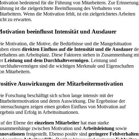
otivation bedeutend für die Führung von Mitarbeitern. Zur Erinnerung
ührung ist die zielgerichtete Beeinflussung des Verhaltens von
itarbeitern. Wenn die Motivation fehlt, ist ein zielgerichtetes Arbeiten
icht zu erwarten.
otivation beeinflusst Intensität und Ausdauer
ie Motivation, die Motive, die Bedürfnisse und die Mangelsituation
aben einen
direkten Einfluss auf die Intensität und die Ausdauer
de
erhaltens am Arbeitsplatz. Diese Faktoren stehen in Zusammenhang mi
er
Leistung und dem Durchhaltevermögen
. Leistung und
urchhaltevermögen sind die wichtigen Merkmale und Eigenschaften
on Mitarbeitern.
ositive Auswirkungen der Mitarbeitermotivation
ie Forschung beschäftigt sich schon lange intensiv mit der
itarbeitermotivation und deren Auswirkung. Die Ergebnisse der
ntersuchungen zeigen einen großen Einfluss von Motivation auf
rgebnis und Erfolg in Arbeitssituationen.
uf der Ebene der
einzelnen Mitarbeiter
hat man starke
usammenhänge zwischen Motivation und
Arbeitsleistung
sowie
nnovationen
festgestellt. Ebenso positiv sind
geringere Fehlverhalten