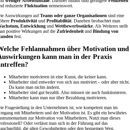
nd
weniger Arbeitsunfälle
. Darüber hinaus sind geringere
Fehlzeiten
nd reduzierte
Fluktuation
nennenswert.
ie Auswirkungen auf
Teams oder ganze Organisationen
sind eine
öhere
Produktivität
und
Profitabilität
. Daneben beobachtet man
achstum, Entwicklung
und
Wettbewerbsstärke
. Als Weiteres stellt
an positive Wirkungen auf die
Zufriedenheit
und
Bindung von
unden
fest.
Welche Fehlannahmen über Motivation und
Auswirkungen kann man in der Praxis
antreffen?
Mitarbeiter motivieren ist eine Kunst, die keiner kann.
Mitarbeiter sind entweder von sich aus motiviert – oder aber nicht.
Da kann man nichts ändern.
Mitarbeiter sind gut bezahlt. Also müssen sie auch funktionieren.
Mitarbeiter kann man nur über Bezahlung motivieren.
ie Fragestellung in den Unternehmen ist, wie kompetent man im
mgang mit Mitarbeitern und der Motivation ist. Es gibt ein bewährtes
nstrumentarium zur Motivation von Mitarbeitern. Nutzt man dieses
rofessionell? Oder verlässt man sich in der Führung auf das
auchgefühl, die alten Gewohnheiten oder den bequemen Weg.