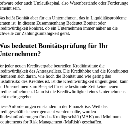
oftware oder auch Umlaufkapital, also Warenbestände oder Forderung
emeint sein.
as heißt Bonität aber für ein Unternehmen, das in Liquiditätsprobleme
eraten ist. In diesem Zusammenhang Bedeutet Bonität oder
reditwürdigkeit konkret, ob ein Unternehmen immer näher an die
chwelle zur Zahlungsunfähigkeit gerät.
Was bedeutet Bonitätsprüfung für Ihr
Unternehmen?
or jeder neuen Kreditvergabe beurteilen Kreditinstitute die
reditwürdigkeit des Antragstellers. Die Kredithöhe und die Konditione
rientieren sich daran, wie hoch die Bonität und wie gering das
usfallrisiko des Kredites ist. Ist die Kreditwürdigkeit ungenügend, kan
in Unternehmen zum Beispiel für eine bestimmte Zeit keine neuen
redite aufnehmen. Dann ist die Kreditwürdigkeit eines Unternehmens
icht mehr gegeben.
iese Anforderungen entstanden in der Finanzkrise. Weil das
reditgeschäft sicherer gemacht werden sollte, wurden
indestanforderungen für das Kreditgeschäft (MAK) und Minimum
equirements for Risk Management (MaRisk) geschaffen.