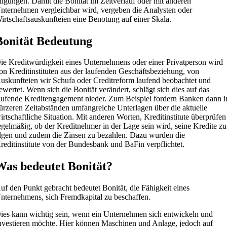
ilgungen. Damit die Bonität im Zeitverlauf oder mit anderen
nternehmen vergleichbar wird, vergeben die Analysten oder
irtschaftsauskunfteien eine Benotung auf einer Skala.
Bonität Bedeutung
ie Kreditwürdigkeit eines Unternehmens oder einer Privatperson wird
on Kreditinstituten aus der laufenden Geschäftsbeziehung, von
uskunfteien wir Schufa oder Creditreform laufend beobachtet und
ewertet. Wenn sich die Bonität verändert, schlägt sich dies auf das
aufende Kreditengagement nieder. Zum Beispiel fordern Banken dann i
ürzeren Zeitabständen umfangreiche Unterlagen über die aktuelle
irtschaftliche Situation. Mit anderen Worten, Kreditinstitute überprüfen
egelmäßig, ob der Kreditnehmer in der Lage sein wird, seine Kredite zu
ilgen und zudem die Zinsen zu bezahlen. Dazu wurden die
reditinstitute von der Bundesbank und BaFin verpflichtet.
Was bedeutet Bonität?
uf den Punkt gebracht bedeutet Bonität, die Fähigkeit eines
nternehmens, sich Fremdkapital zu beschaffen.
ies kann wichtig sein, wenn ein Unternehmen sich entwickeln und
nvestieren möchte. Hier können Maschinen und Anlage, jedoch auf