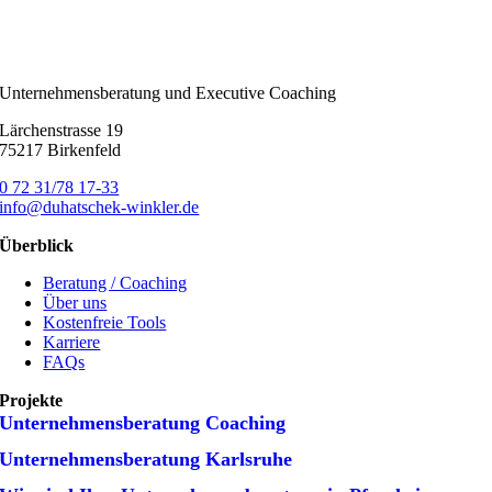
Unternehmensberatung und Executive Coaching
Lärchenstrasse 19
75217 Birkenfeld
0 72 31/78 17-33
info@duhatschek-winkler.de
Überblick
Beratung / Coaching
Über uns
Kostenfreie Tools
Karriere
FAQs
Projekte
Unternehmens­beratung Coaching
Unternehmens­beratung Karlsruhe