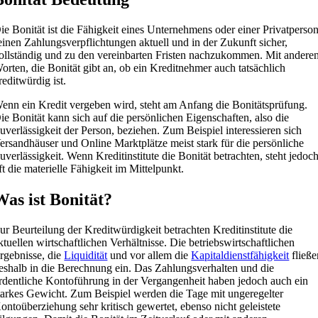
ie Bonität ist die Fähigkeit eines Unternehmens oder einer Privatperson
einen Zahlungsverpflichtungen aktuell und in der Zukunft sicher,
ollständig und zu den vereinbarten Fristen nachzukommen. Mit andere
orten, die Bonität gibt an, ob ein Kreditnehmer auch tatsächlich
reditwürdig ist.
enn ein Kredit vergeben wird, steht am Anfang die Bonitätsprüfung.
ie Bonität kann sich auf die persönlichen Eigenschaften, also die
uverlässigkeit der Person, beziehen. Zum Beispiel interessieren sich
ersandhäuser und Online Marktplätze meist stark für die persönliche
uverlässigkeit. Wenn Kreditinstitute die Bonität betrachten, steht jedoc
ft die materielle Fähigkeit im Mittelpunkt.
Was ist Bonität?
ur Beurteilung der Kreditwürdigkeit betrachten Kreditinstitute die
ktuellen wirtschaftlichen Verhältnisse. Die betriebswirtschaftlichen
rgebnisse, die
Liquidität
und vor allem die
Kapitaldienstfähigkeit
fließe
eshalb in die Berechnung ein. Das Zahlungsverhalten und die
rdentliche Kontoführung in der Vergangenheit haben jedoch auch ein
tarkes Gewicht. Zum Beispiel werden die Tage mit ungeregelter
ontoüberziehung sehr kritisch gewertet, ebenso nicht geleistete