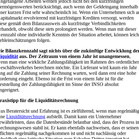
ngefangene Arbeiten werden jedoch nicht bei den kurzfristigen
ermögenswerten berücksichtigt, auch wenn der Geldeingang innerhalb
iner kurzen Frist sehr wahrscheinlich ist. Wenn ein Unternehmen sich 
apitalmarkt revolvierend mit kurzfristigen Krediten versorgt, werden
iese gemäß dem Bilanzausweis als kurzfristige Verbindlichkeiten
ehandelt, obwohl diese stets prolongiert werden. Wenn man mit dieser
ennzahl ohne individuelle Kenntnis der Situation arbeitet, können leich
ehleinschätzungen folgen.
ie Bilanzkennzahl sagt nichts über die zukünftige Entwicklung de
iquidität
aus.
Der Zeitraum von einem Jahr ist unangemessen
,
enn man eine wirkliche Zahlungsfähigkeit im Rahmen des ordentliche
eschäftsverkehrs berechnen möchte. Ein Lieferant wird kaum ein Jahr
ang auf die Zahlung seiner Rechnung warten, weil dann erst eine hohe
orderung eingeht. Ebenso ist die Frist von einem Jahr ist für die
eststellung der Zahlungsfähigkeit im Sinne der INSO absolut
ngeeignet.
raxistipp für die Liquiditätsrechnung
us Beratersicht und Erfahrung ist es zielführend, wenn man regelmäßi
ine
Liquiditätsrechnung
aufstellt. Damit kann ein Unternehmer
ewährleisten, dass die Datenbestände belastbar sind, dass der Prozess i
echnungswesen stabil ist. Er kann ebenfalls nachweisen, dass er seinen
flichten regelmäßig nachgekommen ist und nicht nachlässig oder
chuldhaft eine kritische Situation zum Schaden Dritter ignoriert hat.