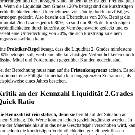
orderungen und der flüssigen Mittel an dem kurzfristigen Fremdkapital
st. Wenn die Liquidität 2ten Grades 120% beträgt sind die kurzfristigen
erbindlichkeiten eines Unternehmens vollständig durch kurzfristiges
ermögen gedeckt. Also besteht ein Überschuss von 20%. Beträgt die
iquidität 2ten Grades jedoch 80%, so sind nur 80 % der kurzfristigen
erbindlichkeiten durch kurzfristige Vermögenswerte gedeckt und es
esteht eine Unterdeckung von 20%, die sich kurzfristig zu einem
ngpass auswirken kann.
ine
Praktiker-Regel
besagt, dass die Liquidität 2. Grades mindestens
00% betragen soll, weil dann alle kurzfristigen Verbindlichkeiten durch
lüssige Mittel und Forderungen gegenüber Kunden gedeckt sind.
ei der Berechnung muss man auf die
Fristenkongruenz
achten. Es sol
lso immer eine Fälligkeit innerhalb klar eingegrenzten Zeitraumes, als
eispielsweise eines Jahres bestehen.
Kritik an der Kennzahl Liquidität 2.Grades
Quick Ratio
ie Kennzahl ist rein statisch, denn s
ie beruht auf der Situation an
inem Stichtag. Die Werte können jedoch gezielt begünstigt werden. In
em der Materialeinkauf in das neue Geschäftsjahr verschoben wird, ka
an jedoch die kurzfristigen Verbindlichkeiten gezielt beeinflussen.