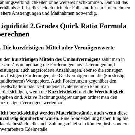
ahlungsverbindlichkeiten ohne weiteres nachkommen. Dann ist das
erhältnis > 1. Ist dies jedoch nicht der Fall, sind für ein Unternehmen
eitere Anstrengungen und Maßnahmen notwendig.
Liquidität 2.Grades Quick Ratio Formula
berechnen
. Die kurzfristigen Mittel oder Vermögenswerte
u den
kurzfristigen Mitteln des Umlaufvermögens
zählt man in
iesem Zusammenhang die Forderungen aus Lieferungen und
eistungen, auch angeforderte Anzahlungen, ebenso die sonstigen
kurzfristigen) Forderungen, die Geldvermögen und die (kurzfristig
iquidierbaren) Wertpapiere. Auch Forderungen gegenüber den
esellschaftern oder verbundenen Unternehmen kann man
erücksichtigen, wenn die
Kurzfristigkeit
und die
Werthaltigkeit
egeben sind. Aktive Rechnungsabgrenzungen ordnet man den
urzfristigen Vermögenswerten zu.
icht berücksichtigt werden Materialbestände, auch wenn diese
urzfristig liquidierbar wären.
Eine Sonderstellung haben fungible
aterialbestände, die auch Zahlungsmittel sein können, insbesondere
nverarbeitete Edelmetalle.