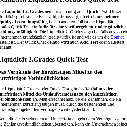
ie
Liquidität 2. Grades
nennt man häufig auch
Quick Test
. Dieser
iquiditätsgrad ist eine Kennzahl, die aussagt,
ob ein Unternehmen
iquide, also zahlungsfähig
ist. Im anderen Fall ist die Liquidität 2.
rades Quick Test ein
Indiz für eine vorübergehende oder gänzliche
ahlungsunfähigkeit
. Die Liquidität 2. Grades sagt ebenfalls aus, ob ei
nternehmen grundsätzlich kreditwürdig ist und wie es um die
Bonität
estellt ist. Der Quick Check Ratio wird auch
Acid Test
oder Säuretest
enannt.
Liquidität 2.Grades Quick Test
as Verhältnis der kurzfristigen Mittel zu den
urzfristigen Verbindlichkeiten
ie Liquidität 2.Grades oder Quick Test gibt das
Verhältnis der
urzfristigen Mittel des Umlaufvermögens zu den kurzfristigen
erbindlichkeiten
an. Man errechnet also, ob die Zahlungen, die ein
nternehmen kurzfristig tätigen muss, durch die bestehenden und
urzfristig eingehenden Vermögenswerte gedeckt sind.
enn die die bestehenden und kurzfristig eingehenden Vermögenswerte
ie Zahlungsverbindlichkeiten übersteigen, kann ein Unternehmen seine