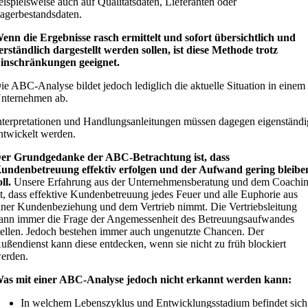
eispielsweise auch auf Qualitätsdaten, Lieferanten oder
agerbestandsdaten.
enn die Ergebnisse rasch ermittelt und sofort übersichtlich und
erständlich dargestellt werden sollen, ist diese Methode trotz
inschränkungen geeignet.
ie ABC-Analyse bildet jedoch lediglich die aktuelle Situation in einem
nternehmen ab.
nterpretationen und Handlungsanleitungen müssen dagegen eigenständi
ntwickelt werden.
er Grundgedanke der ABC-Betrachtung ist, dass
undenbetreuung effektiv erfolgen und der Aufwand gering bleibe
oll.
Unsere Erfahrung aus der Unternehmensberatung und dem Coachi
st, dass effektive Kundenbetreuung jedes Feuer und alle Euphorie aus
iner Kundenbeziehung und dem Vertrieb nimmt. Die Vertriebsleitung
ann immer die Frage der Angemessenheit des Betreuungsaufwandes
tellen. Jedoch bestehen immer auch ungenutzte Chancen. Der
ußendienst kann diese entdecken, wenn sie nicht zu früh blockiert
erden.
as mit einer ABC-Analyse jedoch nicht erkannt werden kann:
In welchem Lebenszyklus und Entwicklungsstadium befindet sich