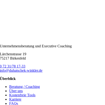
Unternehmensberatung und Executive Coaching
Lärchenstrasse 19
75217 Birkenfeld
0 72 31/78 17-33
info@duhatschek-winkler.de
Überblick
Beratung / Coaching
Über uns
Kostenfreie Tools
Karriere
FAQs