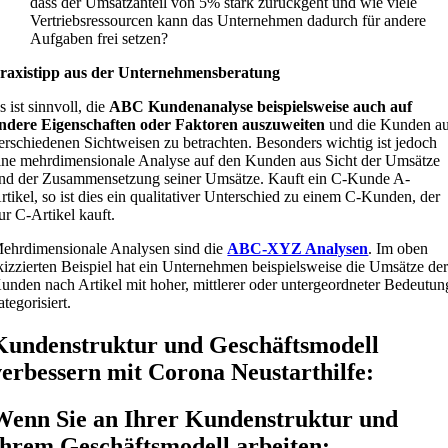
dass der Umsatzanteil von 5% stark zurückgeht und wie viele
Vertriebsressourcen kann das Unternehmen dadurch für andere
Aufgaben frei setzen?
raxistipp aus der Unternehmensberatung
s ist sinnvoll, die
ABC Kundenanalyse beispielsweise auch auf
ndere Eigenschaften oder Faktoren auszuweiten
und die Kunden a
erschiedenen Sichtweisen zu betrachten. Besonders wichtig ist jedoch
ine mehrdimensionale Analyse auf den Kunden aus Sicht der Umsätze
nd der Zusammensetzung seiner Umsätze. Kauft ein C-Kunde A-
rtikel, so ist dies ein qualitativer Unterschied zu einem C-Kunden, der
ur C-Artikel kauft.
ehrdimensionale Analysen sind die
ABC-XYZ Analysen
. Im oben
kizzierten Beispiel hat ein Unternehmen beispielsweise die Umsätze de
unden nach Artikel mit hoher, mittlerer oder untergeordneter Bedeutun
ategorisiert.
Kundenstruktur und Geschäftsmodell
verbessern mit Corona Neustarthilfe:
Wenn Sie an Ihrer Kundenstruktur und
Ihrem Geschäftsmodell arbeiten: