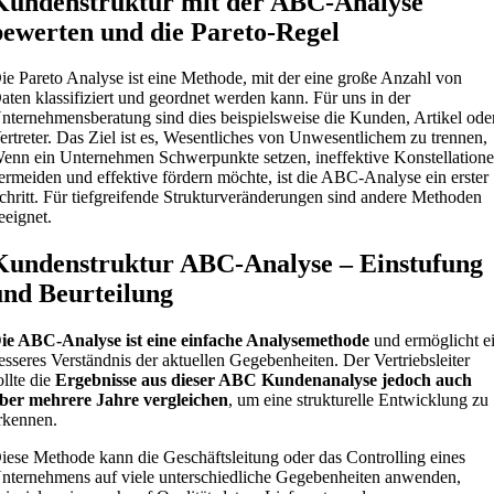
Kundenstruktur mit der ABC-Analyse
bewerten und die Pareto-Regel
ie Pareto Analyse ist eine Methode, mit der eine große Anzahl von
aten klassifiziert und geordnet werden kann. Für uns in der
nternehmensberatung sind dies beispielsweise die Kunden, Artikel ode
ertreter. Das Ziel ist es, Wesentliches von Unwesentlichem zu trennen,
enn ein Unternehmen Schwerpunkte setzen, ineffektive Konstellation
ermeiden und effektive fördern möchte, ist die ABC-Analyse ein erster
chritt. Für tiefgreifende Strukturveränderungen sind andere Methoden
eeignet.
Kundenstruktur ABC-Analyse – Einstufung
und Beurteilung
ie ABC-Analyse ist eine einfache Analysemethode
und ermöglicht e
esseres Verständnis der aktuellen Gegebenheiten. Der Vertriebsleiter
ollte die
Ergebnisse aus dieser ABC Kundenanalyse jedoch auch
ber mehrere Jahre vergleichen
, um eine strukturelle Entwicklung zu
rkennen.
iese Methode kann die Geschäftsleitung oder das Controlling eines
nternehmens auf viele unterschiedliche Gegebenheiten anwenden,