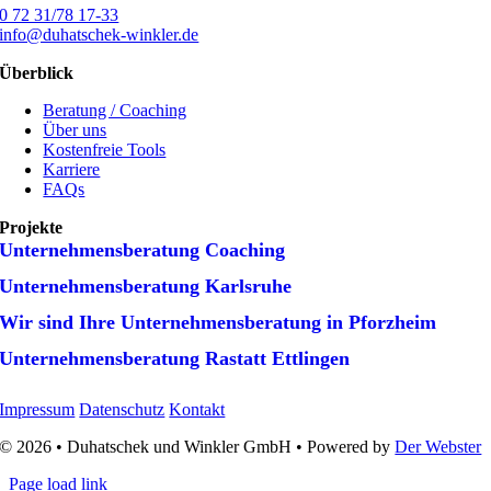
0 72 31/78 17-33
info@duhatschek-winkler.de
Überblick
Beratung / Coaching
Über uns
Kostenfreie Tools
Karriere
FAQs
Projekte
Unternehmens­beratung Coaching
Unternehmens­beratung Karlsruhe
Wir sind Ihre Unternehmens­beratung in Pforzheim
Unternehmens­beratung Rastatt Ettlingen
Impressum
Datenschutz
Kontakt
© 2026 • Duhatschek und Winkler GmbH • Powered by
Der Webster
Page load link