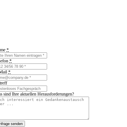
ame
*
lefon
*
Mail
*
reff
s sind Ihre aktuellen Herausforderungen?
nfrage senden