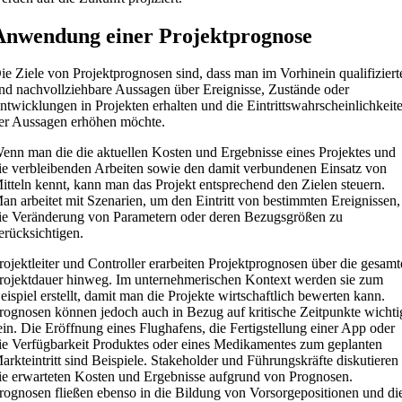
Anwendung einer Projektprognose
ie Ziele von Projektprognosen sind, dass man im Vorhinein qualifiziert
nd nachvollziehbare Aussagen über Ereignisse, Zustände oder
ntwicklungen in Projekten erhalten und die Eintrittswahrscheinlichkeit
er Aussagen erhöhen möchte.
enn man die die aktuellen Kosten und Ergebnisse eines Projektes und
ie verbleibenden Arbeiten sowie den damit verbundenen Einsatz von
itteln kennt, kann man das Projekt entsprechend den Zielen steuern.
an arbeitet mit Szenarien, um den Eintritt von bestimmten Ereignissen,
ie Veränderung von Parametern oder deren Bezugsgrößen zu
erücksichtigen.
rojektleiter und Controller erarbeiten Projektprognosen über die gesamt
rojektdauer hinweg. Im unternehmerischen Kontext werden sie zum
eispiel erstellt, damit man die Projekte wirtschaftlich bewerten kann.
rognosen können jedoch auch in Bezug auf kritische Zeitpunkte wichti
ein. Die Eröffnung eines Flughafens, die Fertigstellung einer App oder
ie Verfügbarkeit Produktes oder eines Medikamentes zum geplanten
arkteintritt sind Beispiele. Stakeholder und Führungskräfte diskutieren
ie erwarteten Kosten und Ergebnisse aufgrund von Prognosen.
rognosen fließen ebenso in die Bildung von Vorsorgepositionen und di