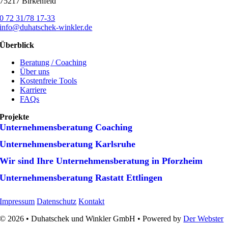
75217 Birkenfeld
0 72 31/78 17-33
info@duhatschek-winkler.de
Überblick
Beratung / Coaching
Über uns
Kostenfreie Tools
Karriere
FAQs
Projekte
Unternehmens­beratung Coaching
Unternehmens­beratung Karlsruhe
Wir sind Ihre Unternehmens­beratung in Pforzheim
Unternehmens­beratung Rastatt Ettlingen
Impressum
Datenschutz
Kontakt
© 2026 • Duhatschek und Winkler GmbH • Powered by
Der Webster