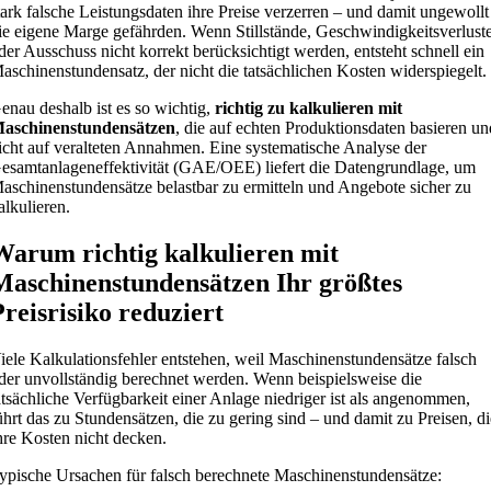
tark falsche Leistungsdaten ihre Preise verzerren – und damit ungewollt
ie eigene Marge gefährden. Wenn Stillstände, Geschwindigkeitsverlust
der Ausschuss nicht korrekt berücksichtigt werden, entsteht schnell ein
aschinenstundensatz, der nicht die tatsächlichen Kosten widerspiegelt.
enau deshalb ist es so wichtig,
richtig zu kalkulieren mit
aschinenstundensätzen
, die auf echten Produktionsdaten basieren un
icht auf veralteten Annahmen. Eine systematische Analyse der
esamtanlageneffektivität (GAE/OEE) liefert die Datengrundlage, um
aschinenstundensätze belastbar zu ermitteln und Angebote sicher zu
alkulieren.
Warum richtig kalkulieren mit
Maschinenstundensätzen Ihr größtes
Preisrisiko reduziert
iele Kalkulationsfehler entstehen, weil Maschinenstundensätze falsch
der unvollständig berechnet werden. Wenn beispielsweise die
atsächliche Verfügbarkeit einer Anlage niedriger ist als angenommen,
ührt das zu Stundensätzen, die zu gering sind – und damit zu Preisen, d
hre Kosten nicht decken.
ypische Ursachen für falsch berechnete Maschinenstundensätze: