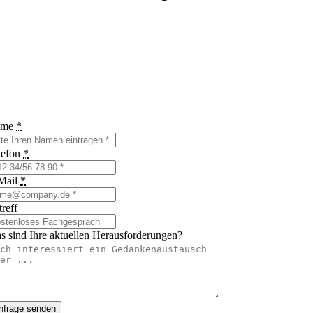
ame
*
lefon
*
Mail
*
reff
s sind Ihre aktuellen Herausforderungen?
nfrage senden