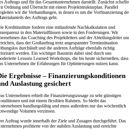
es Auftrags und für das Gesamtunternehmen darstellt. Zunächst schaffe
ir Ordnung und Übersicht mit einem Projektstrukturplan. Parallel
egleiten wir die Verhandlungen, in denen es um die Vorfinanzierung de
aterialanteils des Auftrags geht.
ie Kreditinstitute fordern eine mitlaufende Nachkalkulation und
ransparenz in den Materialflüssen sowie in den Forderungen. Wir
bernehmen das Coaching des Projektleiters und der Abteilungsleiter un
rreichen, dass der Großauftrag trotz angespannter Terminsituation
eibungslos durchläuft und die anderen Aufträge ebenfalls richtig
riorisiert werden. Ein wichtiger Baustein dabei sind durch uns
oderierte Lessons Learned Workshops, die bis heute sicherstellen, dass
as Unternehmen die Erfahrungen für Optimierungen nutzen kann.
Die Ergebnisse – Finanzierungskonditionen
und Auslastung gesichert
as Unternehmen erhielt die Finanzierungszusage zu sehr günstigen
onditionen und mit einem flexiblen Rahmen. So bleibt das
nternehmen handlungsfähig und muss außerdem nur das wöchentlich
otwendige Volumen verzinsen.
er Auftrag wurde innerhalb der Ziele und Zusagen durchgeführt. Das
nternehmen profitierte von der stabilen Auslastung und erreichte