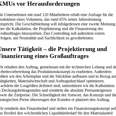
KMUs vor Herausforderungen
in Unternehmen mit rund 120 Mitarbeitern erhält eine Anfrage für die
roduktion eines Volumens, das rund 65% seiner Jahresleistung
ntspricht. Die Geschäftsleitung will infolgedessen eine zweite Meinung
ber die Kalkulation, die Projektierung und die Finanzierung des
roßauftrages hinzuziehen. Das Controlling soll außerdem extern
rfolgen, um Neutralität und Sachlichkeit zu gewährleisten.
Unsere Tätigkeit – die Projektierung und
Finanzierung eines Großauftrages
ir erhalten den Auftrag, gemeinsam mit der technischen Leitung und d
rbeitsvorbereitung das Produktionskonzept zu erarbeiten. Außerdem
ollten wir den Arbeitsplan und die Stückliste aufbauen und in Bezug au
ätigkeiten, Materialwirtschaft und Auftragsdurchlauf optimieren.
achdem die Losgrößen definiert sind, unterstützen wir die Kalkulation
n Deckungsbeitragsstufen und ermitteln die absolute Preisuntergrenze
owie die Zielpreise. Die Schnelligkeit der Antwort, das Konzept und di
trategischen Preise überzeugen den Kunden er platziert den Auftrag.
ir ermitteln den Finanzbedarf und stellen ein Finanzierungskonzept auf
as flexibel den wöchentlichen Liquiditätsbedarf für den Materialanteil