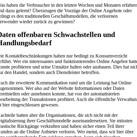
as haben die Verbraucher in den letzten Wochen und Monaten erfahre
nd dazu gelernt? Überzeugen die Vorzüge der Online Angebote oder
elingt es den traditionellen Geschäftsmodellen, die verlorenen
erwender wieder zurück zu gewinnen?
Daten offenbaren Schwachstellen und
Handlungsbedarf
ie Kontaktbeschränkungen haben nur bedingt zu Konsumverzicht
eführt. Wer ein interessantes und funktionierendes Online Angebot hatt
onnte profitieren und seine Umsätze halten oder ausbauen. Dies hat nic
ur den Handel, sondern auch Dienstleister betroffen.
uch die erweiterte Kommunikation rund um die Leistung hat Online
ugenommen. Wer also auf der Website Informationen oder Daten
ereitstellen oder annehmen konnte, hat von der automatisierten
earbeitung der Transaktionen profitiert. Auch die öffentliche Verwaltu
st hier eingeschlossen gewesen.
achteile hatten aber die Organisationen, die sich nicht mit der
igitalisierung ihrer Geschäftsmodelle auseinandersetzen. Sie müssten
rastische Rückgänge verkraften und haben sicher einen Teil ihrer
unden an die Online Anbieter verloren. Wer meint, dass wir hier über