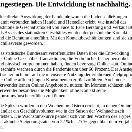
angestiegen. Die Entwicklung ist nachhaltig.
ine direkte Auswirkung der Pandemie waren die Ladenschließungen.
amit verbunden haben Handel und Hersteller erlebt, wie instabil das
raditionelle Geschäftsmodell von Face-to-Face Beratung und Verkauf ist
ls Assets des stationären Geschäftes werden der persönliche Kontakt
nd die Beratung angeführt. Mit den Kontaktbeschränkungen sind sie zu
chillesverse geworden.
as statistische Bundesamt veröffentlichte Daten über die Entwicklung
er Online Geschäfte. Transaktionen, die Verbraucher bisher persönlich
nd physisch vorgenommen haben, finden bevorzugt Online statt. Onlin
eschäfte wachsen durch die Pandemie um über 60 Prozent. Der Anstie
st sicher nicht nur auf die intensivere Nutzung der erfahrenen Zielgrupp
er Online affinen jungen Konsumenten zurückzuführen. Auch neue
erwender lernen Online Angebote zu nutzen. Im Moment schätzen alle
erwender besonders die Möglichkeit, ohne Kontakt seine
onsumwünsche erfüllen zu können.
ie Spitzen wurden in den Wochen um Ostern erreicht, in denen Online
ändler ein Geschäftsvolumen wie in der Saison der Weihnachtszeit
rlebten. Die Wachstumskurve pendelt sich von den Wochen des Hypes
uf aktuelle Steigerungsraten von 22 % bis 25 % gegenüber dem Vorjah
in.