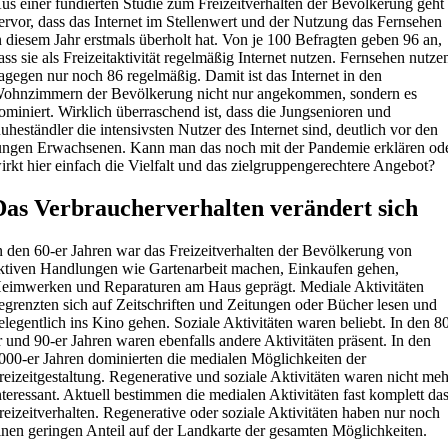
us einer fundierten Studie zum Freizeitverhalten der Bevölkerung geht
ervor, dass das Internet im Stellenwert und der Nutzung das Fernsehen
n diesem Jahr erstmals überholt hat. Von je 100 Befragten geben 96 an,
ass sie als Freizeitaktivität regelmäßig Internet nutzen. Fernsehen nutze
agegen nur noch 86 regelmäßig. Damit ist das Internet in den
ohnzimmern der Bevölkerung nicht nur angekommen, sondern es
ominiert. Wirklich überraschend ist, dass die Jungsenioren und
uheständler die intensivsten Nutzer des Internet sind, deutlich vor den
ungen Erwachsenen. Kann man das noch mit der Pandemie erklären od
irkt hier einfach die Vielfalt und das zielgruppengerechtere Angebot?
Das Verbraucher­verhalten verändert sich
n den 60-er Jahren war das Freizeitverhalten der Bevölkerung von
ktiven Handlungen wie Gartenarbeit machen, Einkaufen gehen,
eimwerken und Reparaturen am Haus geprägt. Mediale Aktivitäten
egrenzten sich auf Zeitschriften und Zeitungen oder Bücher lesen und
elegentlich ins Kino gehen. Soziale Aktivitäten waren beliebt. In den 8
r und 90-er Jahren waren ebenfalls andere Aktivitäten präsent. In den
000-er Jahren dominierten die medialen Möglichkeiten der
reizeitgestaltung. Regenerative und soziale Aktivitäten waren nicht me
nteressant. Aktuell bestimmen die medialen Aktivitäten fast komplett da
reizeitverhalten. Regenerative oder soziale Aktivitäten haben nur noch
inen geringen Anteil auf der Landkarte der gesamten Möglichkeiten.