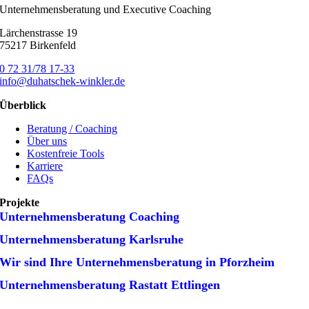
Unternehmensberatung und Executive Coaching
Lärchenstrasse 19
75217 Birkenfeld
0 72 31/78 17-33
info@duhatschek-winkler.de
Überblick
Beratung / Coaching
Über uns
Kostenfreie Tools
Karriere
FAQs
Projekte
Unternehmens­beratung Coaching
Unternehmens­beratung Karlsruhe
Wir sind Ihre Unternehmens­beratung in Pforzheim
Unternehmens­beratung Rastatt Ettlingen