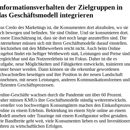
Informations­verhalten der Zielgruppen in
das Geschäftsmodell integrieren
as Credo des Marketings ist, die Konsumenten dort abzuholen, wo sie
ich bewegen und befinden. Sie sind Online. Und sie konsumieren dort.
nsere Einschätzung ist, dass sie dort noch lange anzutreffen sind. Die
nternehmer müssen sich mit ihren Geschäftsmodelle darauf einstellen.
leichziehen mit den Mitbewerbern reicht nicht. Auch beim Online
ngebot findet ein heftiger Wettbewerb statt, Leistungen und Preise sind
ergleichbar und das Nutzererlebnis ist im Fokus. Daher ist die es
ufgabe, neue Möglichkeiten und Fähigkeiten entwickeln, trainieren un
mmer besser werden. Dann können sie die erkennbar gewordenen
chwachstellen beseitigen und ihre Position in der neuen Landschaft
innehmen, mit neuen Leistungen, anderen Kommunikationsformen und
ffizienten Geschäftsprozessen.
nline-Geschäfte wachsen durch die Pandemie um über 60 Prozent.
aher müssen KMUs ihre Geschäftsmodelle ständig weiterentwickeln.
ersteller von hochwertigen Konsumgütern machen den Einkaufsprozes
nline zu einem Erlebnis. Bekleidung im einem Style online an einem
odell ansehen oder Trauringe mit einem Konfigurator selbst gestalten.
ie Bandbreite geht weit, viele Konsumenten lieben es und Investitione
ühren zu wirtschaftlichen Erfolgen.