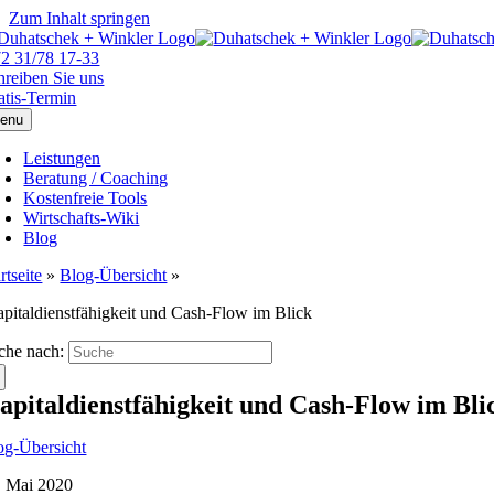
Zum Inhalt springen
72 31/78 17-33
hreiben Sie uns
atis-Termin
enu
Leistungen
Beratung / Coaching
Kostenfreie Tools
Wirtschafts-Wiki
Blog
rtseite
»
Blog-Übersicht
»
pitaldienstfähigkeit und Cash-Flow im Blick
che nach:
apitaldienstfähigkeit und Cash-Flow im Bli
og-Übersicht
. Mai 2020