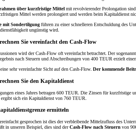
rahmen über kurzfristige Mittel
mit revolvierender Prolongation sind
zfristigen Mittel werden prolongiert und werden beim Kapitaldienst nic
e mit Sondertilgung
führen zu einer schnelleren Entschuldung des Unt
dienstfähigkeit ungünstig wird.
rechnen Sie vereinfacht den Cash-Flow
ussionen wird der Cash-Flow oft vereinfacht betrachtet. Der sogenann
ergebnis nach Steuern und Abschreibungen von 400 TEUR erzielt ei
 eine sehr vereinfachte Sicht auf den Cash-Flow.
Der kommende Beitra
rechnen Sie den Kapitaldienst
gungen eines Jahres betragen 600 TEUR. Die Zinsen für kurzfristige u
 ergibt sich ein Kapitaldienst von 760 TEUR.
apitaldienstgrenze ermitteln
ereinfacht gesprochen ist dies der verbleibende Mittelzufluss des Unte
ßt in unseren Beispiel, dies sind der
Cash-Flow nach Steuern
von 9