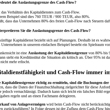
deutet die Auslastungsgrenze des Cash-Flow?
t das Verhältnis des Kapitaldienstes zum Cash-Flow.
erem Beispiel sind dies 760 TEUR / 900 TEUR, also 80%.
ißt, dass das Unternehmen 80% des freien Cash-Flow nach Steuern dafü
terpretieren Sie die Auslastungsgrenze des Cash-Flow?
ünftige Kapitaldienst bezieht sich auf Planungen. Deshalb ist es wahrs
s Unternehmen in unserem einfachen Beispiel besteht ein Spielraum vo
nkensicht ist eine
Auslastung der Kapitaldienstgrenze
von 80% bis 90
nn sieht ein Kreditinstitut die Situation als kritisch an. Über 95% ist d
 nicht mehr erlischt.
taldienstfähigkeit und Cash-Flow immer im 
 Kapitaldienstgrenze richtig zu ermitteln, sind die Buchungen der 
n, dass die Daten der Finanzbuchhaltung zielgerichtet für diese Anford
 jedoch vernachlässigt. Dadurch kann sich leicht ein falsches Bild erg
fgaben regeln und an einen Fachmann delegieren.
rkauf von Anlagevermögen
wird beim Cash-Flow nicht berücksichtigt
en zurückzuführen? In Folge dessen ist der Zufluss dem Cash-Flow hi