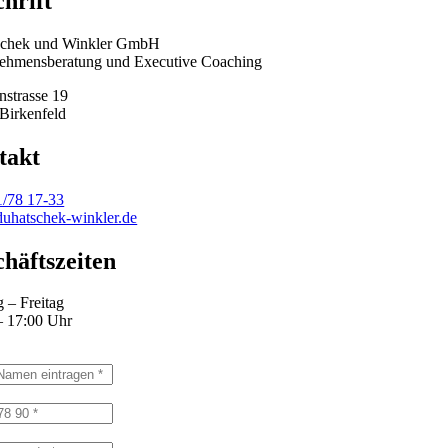
hrift
schek und Winkler GmbH
ehmensberatung und Executive Coaching
nstrasse 19
Birkenfeld
takt
1/78 17-33
uhatschek-winkler.de
häftszeiten
 – Freitag
– 17:00 Uhr