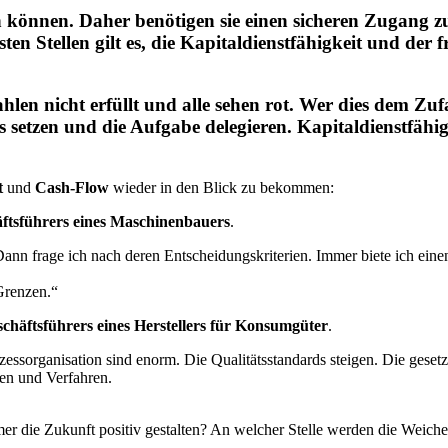
können. Daher benötigen sie einen sicheren Zugang zu
n Stellen gilt es, die Kapitaldienstfähigkeit und der f
en nicht erfüllt und alle sehen rot. Wer dies dem Zufa
mits setzen und die Aufgabe delegieren. Kapitaldienstfäh
t
und
Cash-Flow
wieder in den Blick zu bekommen:
äftsführers eines Maschinenbauers
.
n frage ich nach deren Entscheidungskriterien. Immer biete ich einen
 Grenzen.“
schäftsführers eines Herstellers für Konsumgüter
.
ssorganisation sind enorm. Die Qualitätsstandards steigen. Die geset
gen und Verfahren.
er die Zukunft positiv gestalten? An welcher Stelle werden die Weich