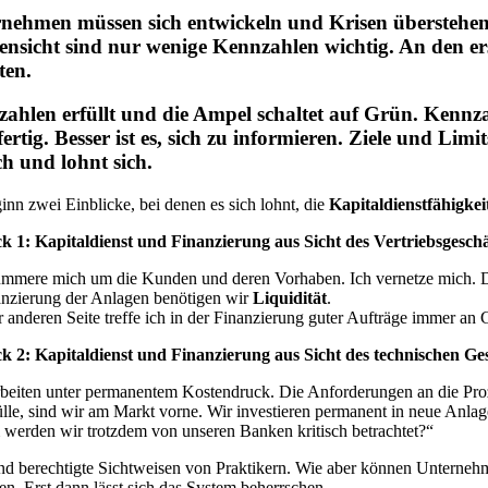
nehmen müssen sich entwickeln und Krisen überstehen 
nsicht sind nur wenige Kennzahlen wichtig. An den erste
ten.
ahlen erfüllt und die Ampel schaltet auf Grün. Kennzahl
tfertig. Besser ist es, sich zu informieren. Ziele und Li
ch und lohnt sich.
nn zwei Einblicke, bei denen es sich lohnt, die
Kapitaldienstfähigkei
ck 1:
Kapitaldienst und Finanzierung aus Sicht des Vertriebsgesch
ümmere mich um die Kunden und deren Vorhaben. Ich vernetze mich. Dan
anzierung der Anlagen benötigen wir
Liquidität
.
 anderen Seite treffe ich in der Finanzierung guter Aufträge immer an
ck 2:
Kapitaldienst und Finanzierung aus Sicht des technischen Ge
beiten unter permanentem Kostendruck. Die Anforderungen an die Proze
ülle, sind wir am Markt vorne. Wir investieren permanent in neue Anla
werden wir trotzdem von unseren Banken kritisch betrachtet?“
nd berechtigte Sichtweisen von Praktikern. Wie aber können Unternehm
en. Erst dann lässt sich das System beherrschen.