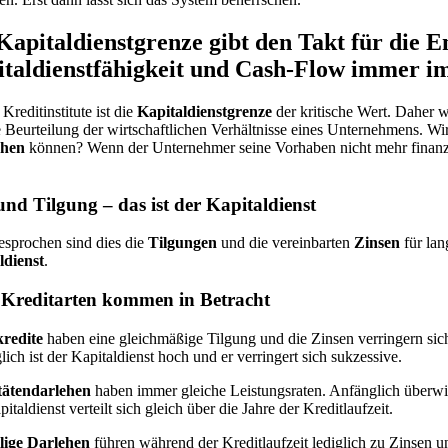
Kapitaldienstgrenze gibt den Takt für die 
taldienstfähigkeit und Cash-Flow immer im
 Kreditinstitute ist die
Kapitaldienstgrenze
der kritische Wert. Daher w
e Beurteilung der wirtschaftlichen Verhältnisse eines Unternehmens. W
chen
können? Wenn der Unternehmer seine Vorhaben nicht mehr finanzie
und Tilgung – das ist der Kapitaldienst
esprochen sind dies die
Tilgungen
und die vereinbarten
Zinsen
für lan
ldienst
.
 Kreditarten kommen in Betracht
kredite
haben eine gleichmäßige Tilgung und die Zinsen verringern sich
ich ist der Kapitaldienst hoch und er verringert sich sukzessive.
tätendarlehen
haben immer gleiche Leistungsraten. Anfänglich überwie
italdienst verteilt sich gleich über die Jahre der Kreditlaufzeit.
lige Darlehen
führen während der Kreditlaufzeit lediglich zu Zinsen u