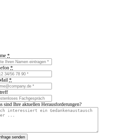
ame
*
lefon
*
Mail
*
reff
s sind Ihre aktuellen Herausforderungen?
nfrage senden