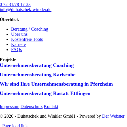
0 72 31/78 17-33
info@duhatschek-winkler.de
Überblick
Beratung / Coaching
Über uns
Kostenfreie Tools
Karriere
FAQs
Projekte
Unternehmens­beratung Coaching
Unternehmens­beratung Karlsruhe
Wir sind Ihre Unternehmens­beratung in Pforzheim
Unternehmens­beratung Rastatt Ettlingen
Impressum
Datenschutz
Kontakt
© 2026 • Duhatschek und Winkler GmbH • Powered by
Der Webster
Page load link