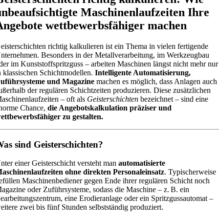
unbeaufsichtigte Maschinenlaufzeiten Ihre
Angebote wettbewerbsfähiger machen
eisterschichten richtig kalkulieren ist ein Thema in vielen fertigende
nternehmen. Besonders in der Metallverarbeitung, im Werkzeugbau
der im Kunststoffspritzguss – arbeiten Maschinen längst nicht mehr nur
n klassischen Schichtmodellen.
Intelligente Automatisierung,
uführsysteme und Magazine
machen es möglich, dass Anlagen auch
ußerhalb der regulären Schichtzeiten produzieren. Diese zusätzlichen
aschinenlaufzeiten – oft als
Geisterschichten
bezeichnet – sind eine
norme Chance,
die Angebotskalkulation präziser und
ettbewerbsfähiger zu gestalten.
as sind Geisterschichten?
nter einer Geisterschicht versteht man
automatisierte
aschinenlaufzeiten ohne direkten Personaleinsatz
. Typischerweise
efüllen Maschinenbediener gegen Ende ihrer regulären Schicht noch
agazine oder Zuführsysteme, sodass die Maschine – z. B. ein
earbeitungszentrum, eine Erodieranlage oder ein Spritzgussautomat –
eitere zwei bis fünf Stunden selbstständig produziert.