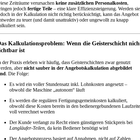
iese Zeiträume verursachen
keine zusätzlichen Personalkosten
,
ringen jedoch
fertige Teile
– eine klare Effizienzsteigerung. Werden si
edoch in der Kalkulation nicht richtig berücksichtigt, kann das Angebot
ntweder zu teuer (und damit unattraktiv) oder ungewollt zu knapp
alkuliert sein.
as Kalkulationsproblem: Wenn die Geisterschicht nich
ichtbar ist
n der Praxis erleben wir häufig, dass Geisterschichten zwar genutzt
erden, aber
nicht sauber in der Angebotskalkulation abgebildet
ind
. Die Folge:
Es wird ein voller Stundensatz inkl. Lohnkosten angesetzt –
obwohl die Maschine „autonom“ läuft
Es werden die regulären Fertigungsgemeinkosten kalkuliert,
obwohl diese Kosten bereits in den bedienergebundenen Laufzeit
voll verrechnet werden
Der Kunde verlangt zu Recht einen günstigeren Stückpreis bei
Langläufer-Teilen
, da kein Bediener benötigt wird
Der Angebotsprozess basiert auf Annahmen, nicht auf Zahlen