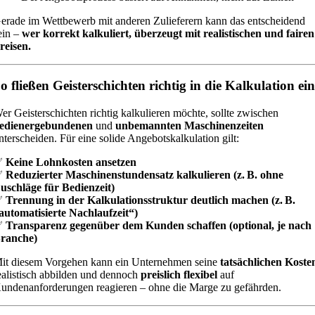
erade im Wettbewerb mit anderen Zulieferern kann das entscheidend
ein –
wer korrekt kalkuliert, überzeugt mit realistischen und fairen
reisen.
o fließen Geisterschichten richtig in die Kalkulation ei
er Geisterschichten richtig kalkulieren möchte, sollte zwischen
edienergebundenen
und
unbemannten Maschinenzeiten
nterscheiden. Für eine solide Angebotskalkulation gilt:
✅
Keine Lohnkosten ansetzen
✅
Reduzierter Maschinenstundensatz kalkulieren (z. B. ohne
uschläge für Bedienzeit)
✅
Trennung in der Kalkulationsstruktur deutlich machen (z. B.
automatisierte Nachlaufzeit“)
✅
Transparenz gegenüber dem Kunden schaffen (optional, je nach
ranche)
it diesem Vorgehen kann ein Unternehmen seine
tatsächlichen Koste
ealistisch abbilden und dennoch
preislich flexibel
auf
undenanforderungen reagieren – ohne die Marge zu gefährden.