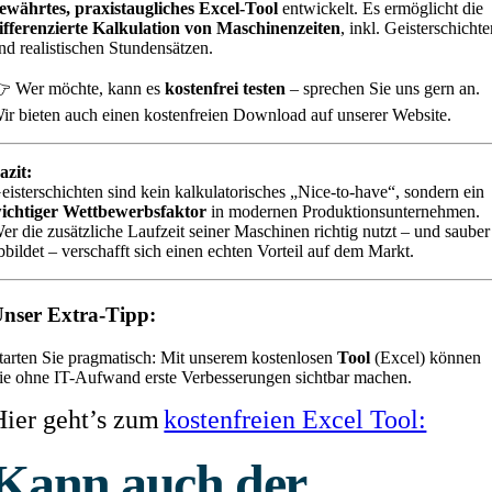
ewährtes, praxistaugliches Excel-Tool
entwickelt. Es ermöglicht die
ifferenzierte Kalkulation von Maschinenzeiten
, inkl. Geisterschicht
nd realistischen Stundensätzen.
 Wer möchte, kann es
kostenfrei testen
– sprechen Sie uns gern an.
ir bieten auch einen kostenfreien Download auf unserer Website.
azit:
eisterschichten sind kein kalkulatorisches „Nice-to-have“, sondern ein
ichtiger Wettbewerbsfaktor
in modernen Produktionsunternehmen.
er die zusätzliche Laufzeit seiner Maschinen richtig nutzt – und sauber
bbildet – verschafft sich einen echten Vorteil auf dem Markt.
nser Extra-Tipp:
tarten Sie pragmatisch: Mit unserem kostenlosen
Tool
(Excel) können
ie ohne IT-Aufwand erste Verbesserungen sichtbar machen.
Hier geht’s zum
kostenfreien Excel Tool:
Kann auch der