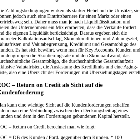
ie Zahlungsbedingungen wirken als starker Hebel auf die Umsätze, sie
önnen jedoch auch eine Eintrittsbarriere für einen Markt oder einen
ertriebsweg sein. Daher muss man je nach Liquiditätssituation und
ielen des Unternehmens ein Mix erarbeiten, dass die Verkäufe fördert
nd die eigenen Liquidität berücksichtigt. Daraus ergeben sich die
arameter Kalkulationsaufschlag, Skontokonditionen und Zahlungsziel,
alutafristen und Valutabegrenzung, Kreditlimit und Gesamtobligo des
unden. Es hat sich bewährt, wenn man für Key Accounts, Kunden un
undengruppen die Skontierungsrate und den Skontoaufwand, das
urchschnittliche Gesamtobligo, die durchschnittliche Gesamtlaufzeit
nklusive Valutafristen, die Auslastung des Kreditlimits und eine Aging-
iste, also eine Übersicht der Forderungen mit Überziehungstagen erstell
OC – Return on Credit als Sicht auf die
Kundenforderung
an kann eine wichtige Sicht auf die Kundenforderungen schaffen,
ndem man eine Verbindung zwischen dem Deckungsbeitrag eines
unden und dem in den Forderungen gebundenen Kapital herstellt.
OC – Return on Credit berechnet man wie folgt:
OC = DB des Kunden / Ford. gegenüber dem Kunden. * 100