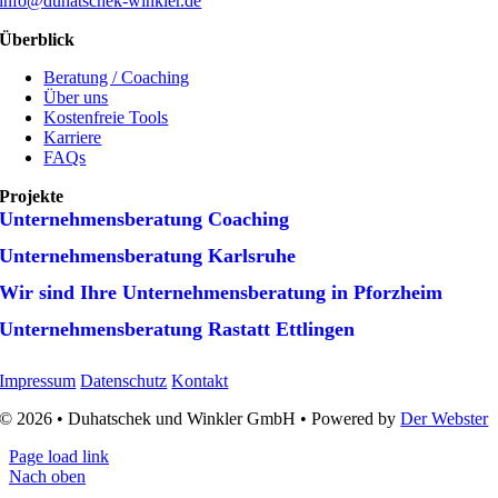
info@duhatschek-winkler.de
Überblick
Beratung / Coaching
Über uns
Kostenfreie Tools
Karriere
FAQs
Projekte
Unternehmens­beratung Coaching
Unternehmens­beratung Karlsruhe
Wir sind Ihre Unternehmens­beratung in Pforzheim
Unternehmens­beratung Rastatt Ettlingen
Impressum
Datenschutz
Kontakt
© 2026 • Duhatschek und Winkler GmbH • Powered by
Der Webster
Page load link
Nach oben