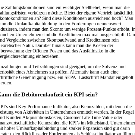
ie Zahlungskonditionen sind ein wichtiger Stellhebel, wenn man die
ahlungsfristen verkürzen möchte. Bietet der eigene Vertrieb tatsächlich
kontokonditionen an? Sind diese Konditionen ausreichend hoch? Man
ann die Umlaufkapitalbindung in den Forderungen nennenswert
eduzieren, indem man den Skonto um wenige Prozent-Punkte erhöht. I
anchen Unternehmen sind die Kreditlinien maximal ausgeschöpft. Da
ind Vergleiche zwischen Skontoaufwand und Kreditzinsen rein
heoretischer Natur. Darüber hinaus kann man die Kosten der
berwachung der Offenen Posten und das Ausfallrisiko in die
ergleichsrechnung einbeziehen.
nzahlungen und Teilzahlungen sind geeignet, um die Solvenz und
eriosität eines Abnehmers zu prüfen. Alternativ kann auch eine
chriftliche Genehmigung bzw. ein SEPA- Lastschrift Mandat eingeholt
erden.
ann die Debitorenlaufzeit ein KPI sein?
PI’s sind Key Performance Indikator, also Kennzahlen, mit denen die
eistung von Aktivitäten in Unternehmen ermittelt werden. In der Regel
ind Kunden Akquisititionskosten, Cusomer Life Time Value oder
inanzwirtschaftliche Kennzahlen die KPI’s im Mittelstand. Unternehme
it hoher Umlaufkapitalbindung und starker Expansion sind gut darin
eraten, den Rückfluss der Forderungen als Schlüsselindikator zu führen