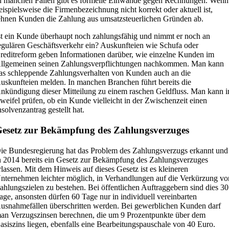
n manchen Fällen gibt es formelle Einwände gegen Rechnungen. Wenn
eispielsweise die Firmenbezeichnung nicht korrekt oder aktuell ist,
ehnen Kunden die Zahlung aus umsatzsteuerlichen Gründen ab.
st ein Kunde überhaupt noch zahlungsfähig und nimmt er noch an
egulären Geschäftsverkehr ein? Auskunfteien wie Schufa oder
reditreform geben Informationen darüber, wie einzelne Kunden im
llgemeinen seinen Zahlungsverpflichtungen nachkommen. Man kann
as schleppende Zahlungsverhalten von Kunden auch an die
uskunfteien melden. In manchen Branchen führt bereits die
nkündigung dieser Mitteilung zu einem raschen Geldfluss. Man kann 
weifel prüfen, ob ein Kunde vielleicht in der Zwischenzeit einen
nsolvenzantrag gestellt hat.
esetz zur Bekämpfung des Zahlungsverzuges
ie Bundesregierung hat das Problem des Zahlungsverzugs erkannt und
n 2014 bereits ein Gesetz zur Bekämpfung des Zahlungsverzuges
rlassen. Mit dem Hinweis auf dieses Gesetz ist es kleineren
nternehmen leichter möglich, in Verhandlungen auf die Verkürzung vo
ahlungszielen zu bestehen. Bei öffentlichen Auftraggebern sind dies 30
age, ansonsten dürfen 60 Tage nur in individuell vereinbarten
usnahmefällen überschritten werden. Bei gewerblichen Kunden darf
an Verzugszinsen berechnen, die um 9 Prozentpunkte über dem
asiszins liegen, ebenfalls eine Bearbeitungspauschale von 40 Euro.