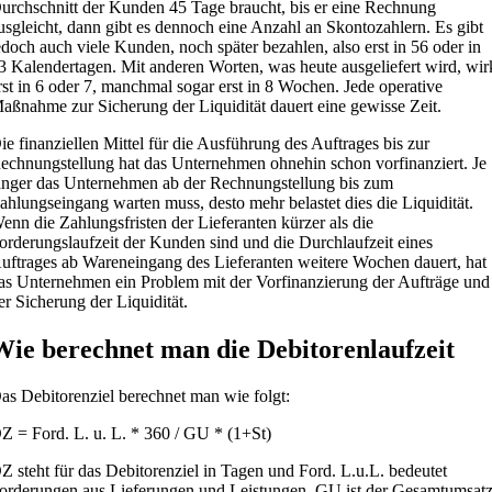
urchschnitt der Kunden 45 Tage braucht, bis er eine Rechnung
usgleicht, dann gibt es dennoch eine Anzahl an Skontozahlern. Es gibt
edoch auch viele Kunden, noch später bezahlen, also erst in 56 oder in
3 Kalendertagen. Mit anderen Worten, was heute ausgeliefert wird, wir
rst in 6 oder 7, manchmal sogar erst in 8 Wochen. Jede operative
aßnahme zur Sicherung der Liquidität dauert eine gewisse Zeit.
ie finanziellen Mittel für die Ausführung des Auftrages bis zur
echnungstellung hat das Unternehmen ohnehin schon vorfinanziert. Je
änger das Unternehmen ab der Rechnungstellung bis zum
ahlungseingang warten muss, desto mehr belastet dies die Liquidität.
enn die Zahlungsfristen der Lieferanten kürzer als die
orderungslaufzeit der Kunden sind und die Durchlaufzeit eines
uftrages ab Wareneingang des Lieferanten weitere Wochen dauert, hat
as Unternehmen ein Problem mit der Vorfinanzierung der Aufträge und
er Sicherung der Liquidität.
Wie berechnet man die Debitorenlaufzeit
as Debitorenziel berechnet man wie folgt:
Z = Ford. L. u. L. * 360 / GU * (1+St)
Z steht für das Debitorenziel in Tagen und Ford. L.u.L. bedeutet
orderungen aus Lieferungen und Leistungen. GU ist der Gesamtumsat