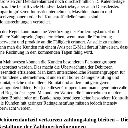
nsonsten zur Debitorenlaufzeit noch durchschnittlich 15 Kalendertage
inzu. Die betrifft viele Handwerksbetriebe, aber auch Dienstleister.
ogar in größeren Industrieunternehmen, Maschinenbauern und
erkzeugbauern oder bei Kunststoffteilelieferanten sind
onatsrechnungen verbreitet.
n der Regel kann man eine Verkürzung der Forderungslaufzeit und
rühere Zahlungseingängen erreichen, wenn man die Forderung
berwacht und proaktiv an die Fälligkeit erinnert. Anstelle zu mahnen
ann man die Kunden mit einem Avis per E-Mail darauf hinweisen, dass
ine Rechnung in den kommenden Tagen fällig wird.
m Mahnwesen können die Kunden besonderen Personengruppen
ugeordnet werden. Das macht die Überwachung der Debitoren
esentlich effizienter. Man kann unterschiedliche Personengruppen für
erbundene Unternehmen, Kunden mit hoher Ratingeinstufung und
onität, solche mit mittlerer Bonität und andere mit geringeren
atingnoten bilden. Für jede dieser Gruppen kann man eigene Intervalle
nd Regeln festlegen. Mit anderen Worten, die Unternehmen mit der
ohen Bonität oder mit Bankeinzug benötigen keine besondere Kontroll
ie Kunden mit geringer Ratingeinstufung müssen jedoch intensiv
berwacht werden.
ebitorenlaufzeit verkürzen zahlungsfähig bleiben – Di
estaltung der Zahlungs­bedingungen