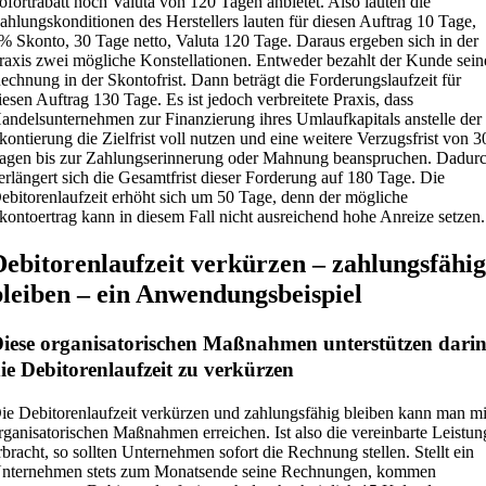
ofortrabatt noch Valuta von 120 Tagen anbietet. Also lauten die
ahlungskonditionen des Herstellers lauten für diesen Auftrag 10 Tage,
% Skonto, 30 Tage netto, Valuta 120 Tage. Daraus ergeben sich in der
raxis zwei mögliche Konstellationen. Entweder bezahlt der Kunde sein
echnung in der Skontofrist. Dann beträgt die Forderungslaufzeit für
iesen Auftrag 130 Tage. Es ist jedoch verbreitete Praxis, dass
andelsunternehmen zur Finanzierung ihres Umlaufkapitals anstelle der
kontierung die Zielfrist voll nutzen und eine weitere Verzugsfrist von 3
agen bis zur Zahlungserinnerung oder Mahnung beanspruchen. Dadur
erlängert sich die Gesamtfrist dieser Forderung auf 180 Tage. Die
ebitorenlaufzeit erhöht sich um 50 Tage, denn der mögliche
kontoertrag kann in diesem Fall nicht ausreichend hohe Anreize setzen.
Debitorenlaufzeit verkürzen – zahlungsfähi
bleiben – ein Anwendungsbeispiel
iese organisatorischen Maßnahmen unterstützen darin
ie Debitorenlaufzeit zu verkürzen
ie Debitorenlaufzeit verkürzen und zahlungsfähig bleiben kann man mi
rganisatorischen Maßnahmen erreichen. Ist also die vereinbarte Leistun
rbracht, so sollten Unternehmen sofort die Rechnung stellen. Stellt ein
nternehmen stets zum Monatsende seine Rechnungen, kommen