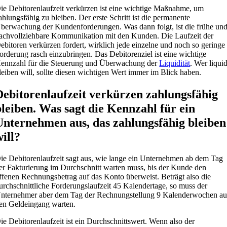
ie Debitorenlaufzeit verkürzen ist eine wichtige Maßnahme, um
ahlungsfähig zu bleiben. Der erste Schritt ist die permanente
berwachung der Kundenforderungen. Was dann folgt, ist die frühe un
achvollziehbare Kommunikation mit den Kunden. Die Laufzeit der
ebitoren verkürzen fordert, wirklich jede einzelne und noch so geringe
orderung rasch einzubringen. Das Debitorenziel ist eine wichtige
ennzahl für die Steuerung und Überwachung der
Liquidität
. Wer liqui
leiben will, sollte diesen wichtigen Wert immer im Blick haben.
Debitorenlaufzeit verkürzen zahlungsfähig
bleiben. Was sagt die Kennzahl für ein
Unternehmen aus, das zahlungsfähig bleiben
will?
ie Debitorenlaufzeit sagt aus, wie lange ein Unternehmen ab dem Tag
er Fakturierung im Durchschnitt warten muss, bis der Kunde den
ffenen Rechnungsbetrag auf das Konto überweist. Beträgt also die
urchschnittliche Forderungslaufzeit 45 Kalendertage, so muss der
nternehmer aber dem Tag der Rechnungstellung 9 Kalenderwochen au
en Geldeingang warten.
ie Debitorenlaufzeit ist ein Durchschnittswert. Wenn also der